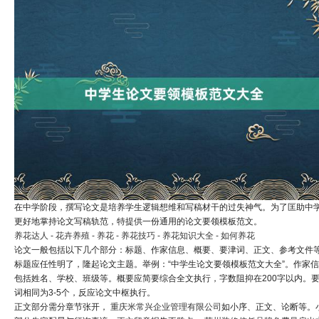
在中学阶段，撰写论文是培养学生逻辑想维和写稿材干的过失神气。为了匡助中
更好地掌持论文写稿轨范，特提供一份通用的论文要领模板范文。
养花达人 - 花卉养殖 - 养花 - 养花技巧 - 养花知识大全 - 如何养花
论文一般包括以下几个部分：标题、作家信息、概要、要津词、正文、参考文件
标题应任性明了，隆起论文主题。举例：“中学生论文要领模板范文大全”。作家
包括姓名、学校、班级等。概要应简要综合全文执行，字数阻抑在200字以内。
词相同为3-5个，反应论文中枢执行。
正文部分需分章节张开，
重庆米常兴企业管理有限公司
如小序、正文、论断等。