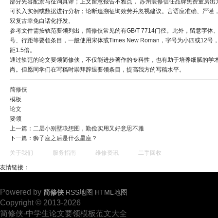
部分先容配景与征询真谛；正文留意报告不雅点，
苏州装修信任品牌免费量房出
可长入实例或数据进行分析；论断追溯征询效劳并忽视建议。言语应准确、严谨
双复古
幸免白话化抒发。
参考文件需按轨范要领列出，
简修侠
常见的有GB/T 7714门径。此外，留意字体
号、行距等要领条目，一般使用宋体或Times New Roman，字号为小四或12号
距1.5倍。
通过轨范的论文要领简修侠，不仅能进步著作的专科性，也有助于培养细腻的学
尚。但愿同学们在写稿时崇拜辞退要领条目，提高我方的写稿水平。
简修侠
模板
论文
要领
上一篇：
二层小别墅联想图，勤俭实用又好意思不雅
下一篇：
狮子座之后是什么星座？
关于我们
服务指南
维修资讯
二手回收
友情链接：
Powered by
简修侠
RSS地图
HTML地图
Copyright © 2013-2026
简修侠-中学生论文要领模板范文大全